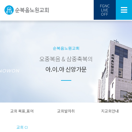
FGNC
LIVE
OFF
순복음노원교회
오중복음 & 삼중축복의
아.이.야 신앙가문
교회 목표,표어
교회발자취
지교회안내
교회 CI