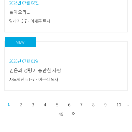
2026년 07월 08일
돌아오라....
말라기 3:7
ㆍ
이재홍 목사
VIEW
2026년 07월 01일
믿음과 성령이 충만한 사람
사도행전 6:1~7
ㆍ
이은정 목사
1
...
2
3
4
5
6
7
8
9
10
49