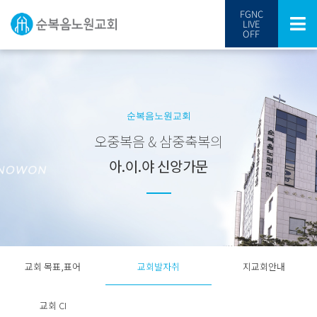
FGNC
LIVE
OFF
순복음노원교회
오중복음 & 삼중축복의
아.이.야 신앙가문
교회 목표,표어
교회발자취
지교회안내
교회 CI