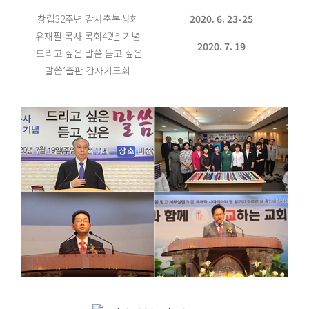
창립32주년 감사축복성회
2020. 6. 23-25
유재필 목사 목회42년 기념
2020. 7. 19
‘드리고 싶은 말씀 듣고 싶은
말씀’출판 감사기도회