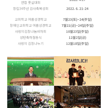
연합 풋살대회
창립34주년 감사축복성회
2022. 6. 21-24
교회학교 여름성경학교
7월23(토)~24(주일)
장애인교회학교 여름성경학교
7월21(금)~24일(주일)
사랑의김장나눔바자회
10월23일(주일)
성탄축하점등식
12월2일(금)
사랑의 김장나누기
12월18일(주일)